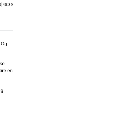
0
|
45:39
? Og
øke
føre en
og