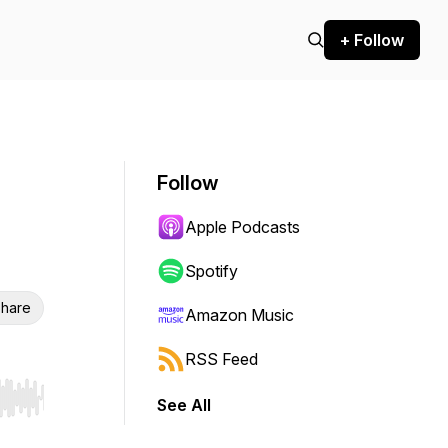
+ Follow
Follow
Apple Podcasts
Spotify
hare
Amazon Music
RSS Feed
See All
r end. Hold shift to jump forward or backward.