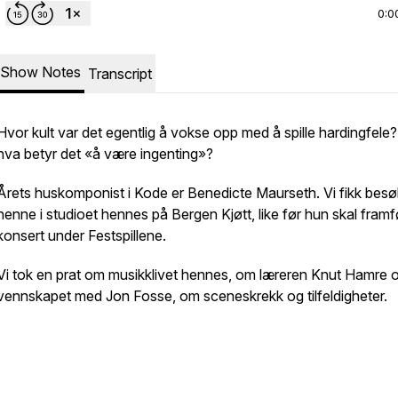
0:0
Show Notes
Transcript
Hvor kult var det egentlig å vokse opp med å spille hardingfele
hva betyr det «å være ingenting»?
Årets huskomponist i Kode er Benedicte Maurseth. Vi fikk bes
henne i studioet hennes på Bergen Kjøtt, like før hun skal fram
konsert under Festspillene.
Vi tok en prat om musikklivet hennes, om læreren Knut Hamre 
vennskapet med Jon Fosse, om sceneskrekk og tilfeldigheter.