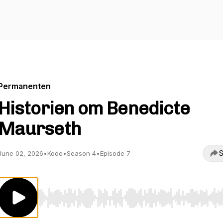
Permanenten
Historien om Benedicte
Maurseth
S
June 02, 2026
•
Kode
•
Season 4
•
Episode 7
Use Left/Right to seek, Home/End to jump to start o